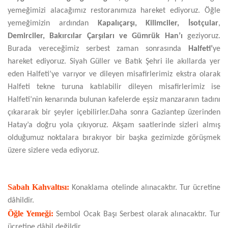
yemeğimizi alacağımız restoranımıza hareket ediyoruz. Öğle
yemeğimizin ardından
Kapalıçarşı, Kilimciler, İsotçular
,
Demirciler, Bakırcılar Çarşıları ve Gümrük Han’ı
geziyoruz.
Burada vereceğimiz serbest zaman sonrasında
Halfeti’
ye
hareket ediyoruz. Siyah Güller ve Batık Şehri ile akıllarda yer
eden Halfeti’ye varıyor ve dileyen misafirlerimiz ekstra olarak
Halfeti tekne turuna katılabilir dileyen misafirlerimiz ise
Halfeti’nin kenarında bulunan kafelerde eşsiz manzaranın tadını
çıkararak bir şeyler içebilirler.Daha sonra Gaziantep üzerinden
Hatay’a doğru yola çıkıyoruz. Akşam saatlerinde sizleri almış
olduğumuz noktalara bırakıyor bir başka gezimizde görüşmek
üzere sizlere veda ediyoruz.
Sabah Kahvaltısı:
Konaklama otelinde alınacaktır. Tur ücretine
dâhildir.
Öğle Yemeği:
Sembol Ocak Başı Serbest olarak alınacaktır. Tur
ücretine dâhil değildir.