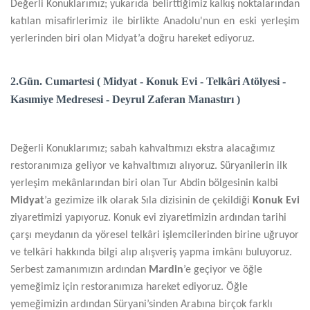
Değerli Konuklarımız; yukarıda belirttiğimiz kalkış noktalarından
katılan misafirlerimiz ile birlikte Anadolu'nun en eski yerleşim
yerlerinden biri olan Midyat’a doğru hareket ediyoruz.
2.Gün. Cumartesi ( Midyat - Konuk Evi - Telkâri Atölyesi -
Kasımiye Medresesi - Deyrul Zaferan Manastırı )
Değerli Konuklarımız; sabah kahvaltımızı ekstra alacağımız
restoranımıza geliyor ve kahvaltımızı alıyoruz. Süryanilerin ilk
yerleşim mekânlarından biri olan Tur Abdin bölgesinin kalbi
Midyat
’a gezimize ilk olarak Sıla dizisinin de çekildiği
Konuk Evi
ziyaretimizi yapıyoruz. Konuk evi ziyaretimizin ardından tarihi
çarşı meydanın da yöresel telkâri işlemcilerinden birine uğruyor
ve telkâri hakkında bilgi alıp alışveriş yapma imkânı buluyoruz.
Serbest zamanımızın ardından
Mardin
’e geçiyor ve öğle
yemeğimiz için restoranımıza hareket ediyoruz. Öğle
yemeğimizin ardından Süryani’sinden Arabına birçok farklı