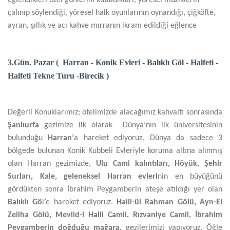
eğlendikleri özel günlerini kutladıkları, yöresel müziklerin
çalınıp söylendiği, yöresel halk oyunlarının oynandığı, çiğköfte,
ayran, şıllık ve acı kahve mırranın ikram edildiği eğlence
3.Gün. Pazar ( Harran - Konik Evleri - Balıklı Göl - Halfeti -
Halfeti Tekne Turu -Birecik )
Değerli Konuklarımız; otelimizde alacağımız kahvaltı sonrasında
Şanlıurfa
gezimize ilk olarak Dünya’nın ilk üniversitesinin
bulunduğu
Harran’
a hareket ediyoruz. Dünya da sadece 3
bölgede bulunan Konik Kubbeli Evleriyle koruma altına alınmış
olan Harran gezimizde,
Ulu Cami kalıntıları, Höyük, Şehir
Surları, Kale, geleneksel Harran evleri
nin en büyüğünü
gördükten sonra İbrahim Peygamberin ateşe atıldığı yer olan
Balıklı Gö
l’e hareket ediyoruz.
Halil-ül Rahman Gölü, Ayn-El
Zeliha Gölü, Mevlid-i Halil Camii, Rızvaniye Camii, İbrahim
Peygamberin doğduğu mağara,
gezilerimizi yapıyoruz. Öğle